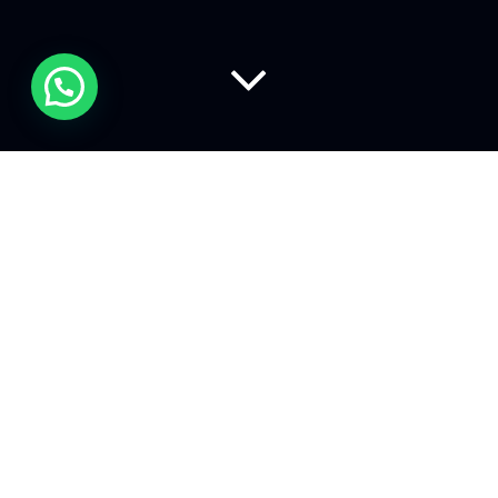
Un riassunto delle novità di iOS
12.2 vede l’introduzione di
quattro nuove animoji, Safari
introduce l’inserimento
automatico delle credenziali, nel
browser non è più presente Do
Not Track, c’è il supporto per i