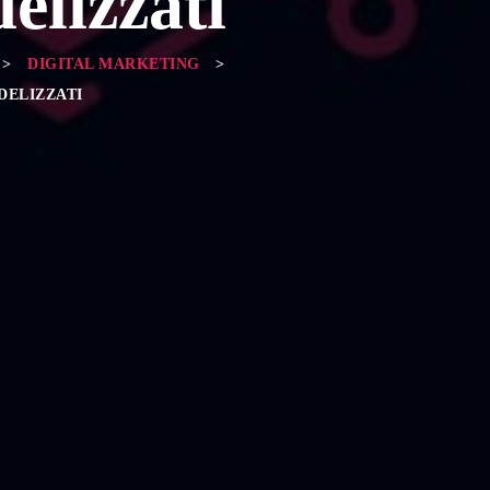
delizzati
>
DIGITAL MARKETING
>
DELIZZATI