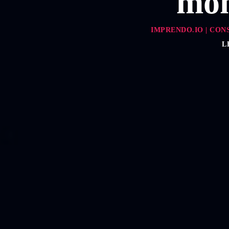
mon
IMPRENDO.IO | CON
L