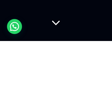
Se il link building non è già
nel tuo arsenale SEO, è ora
di cambiarlo.
Guadagnare backlink
autorevoli e pertinenti è uno dei