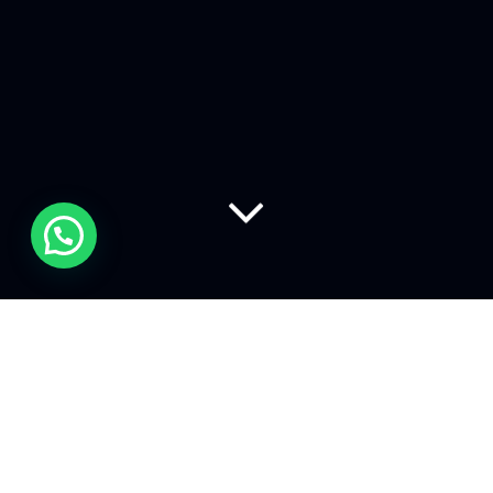
Il social media listening può
essere definito come un processo
volto ad incrementare,