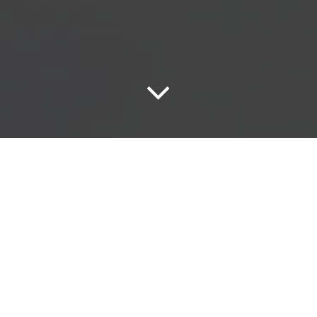
63
11
28
AL MEDIA
SOCIAL SELLING
WEB
WEB DIGITA