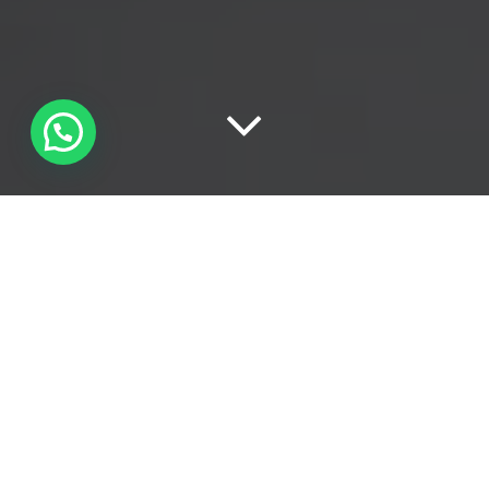
TUTTI
9
EMAIL MARKETING
86
NEWS
59
INSTAGRAM
1
REBRANDING
7
YOUTUBE
46
HOT NEWS