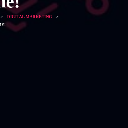
me!
>
DIGITAL MARKETING
>
ME!