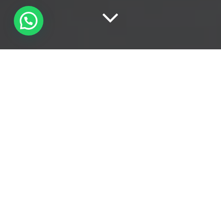
TUTTI
5
CRIPTOVALUTE
14
MODERN MARKETING
45
NETWORK MARKETING
86
NEWS
6
BLOCKCHAIN
96
DIGITAL MARKETING
44
FACEBOOK
59
WEB MARKETING
27
ADVERTISING