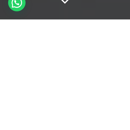
TUTTI
25
AMAZON
40
ECOMMERCE
15
TIK TOK
Account Amazon Seller
Central sospeso? Ci